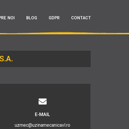
PRE NOI
BLOG
GDPR
CONTACT
S.A.
E-MAIL
uzmec@uzinamecanicavl.ro