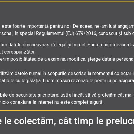
 este foarte importantă pentru noi. De aceea, ne-am luat angaja
personal, în special Regulamentul (EU) 679/2016, cunoscut și sub
crăm datele dumneavoastră legal și corect. Suntem întotdeauna tran
at corespunzător.
 oferim posibilitatea de a examina, modifica, șterge datele personal
Utilizăm datele numai în scopurile descrise la momentul colectării 
patibile cu legislația. Luăm măsuri rezonabile pentru a ne asigur
e de securitate și criptare, astfel încât să vă protejăm cât mai b
i nicio conexiune la internet nu este complet sigură.
 le colectăm, cât timp le preluc