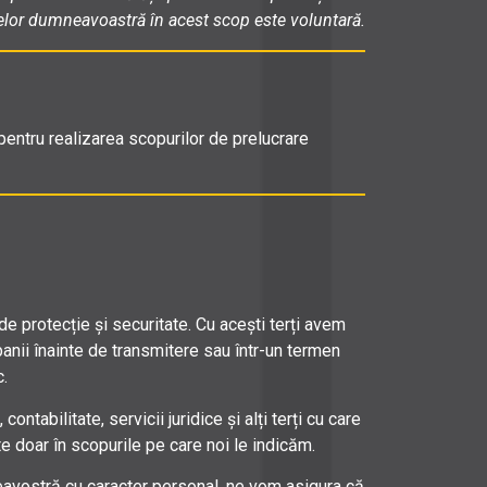
 datelor dumneavoastră în acest scop este voluntară.
tru realizarea scopurilor de prelucrare
 protecție și securitate. Cu acești terți avem
panii înainte de transmitere sau într-un termen
c.
tabilitate, servicii juridice și alți terți cu care
te doar în scopurile pe care noi le indicăm.
eavostră cu caracter personal, ne vom asigura că