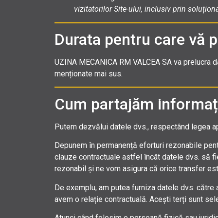
vizitatorilor Site-ului, inclusiv prin soluț
Durata pentru care vă 
UZINA MECANICA RM VALCEA SA va prelucra datel
menționate mai sus.
Cum partajăm informațiil
Putem dezvălui datele dvs., respectând legea aplic
Depunem în permanență eforturi rezonabile pentru
clauze contractuale astfel încât datele dvs. să f
rezonabil și ne vom asigura că orice transfer est
De exemplu, am putea furniza datele dvs. către alte
avem o relație contractuală. Acești terți sunt sel
Atunci când folosim o persoană fizică sau jurid