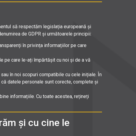
mentul să respectăm legislația europeană și
 denumirea de GDPR și următoarele principii:
sparenți în privința informațiilor pe care
e pe care le-ați împărtășit cu noi și de a vă
sau în noi scopuri compatibile cu cele inițiale. În
a că datele personale sunt corecte, complete și
ine informațiile. Cu toate acestea, rețineți
răm și cu cine le