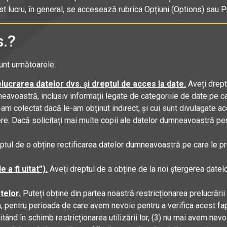
st lucru, în general, se accesează rubrica Opțiuni (Options) sau P
s.?
unt următoarele:
elucrarea datelor dvs. și dreptul de acces la date.
Aveți dreptu
voastră, inclusiv informații legate de categoriile de date pe ca
-am colectat dacă le-am obținut indirect, și cui sunt divulagate 
re. Dacă solicitați mai multe copii ale datelor dumneavoastră p
ptul de o obține rectificarea datelor dumneavoastră pe care le p
 a fi uitat”).
Aveți dreptul de a obține de la noi ștergerea date
telor.
Puteți obține din partea noastră restricționarea prelucrări
a, pentru perioada de care avem nevoie pentru a verifica acest fap
citând în schimb restricționarea utilizării lor, (3) nu mai avem ne