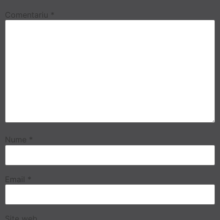
Comentariu
*
Nume
*
Email
*
Site web