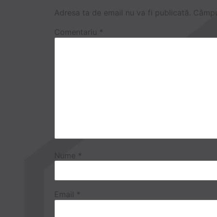
Adresa ta de email nu va fi publicată.
Câmpur
Comentariu
*
Nume
*
Email
*