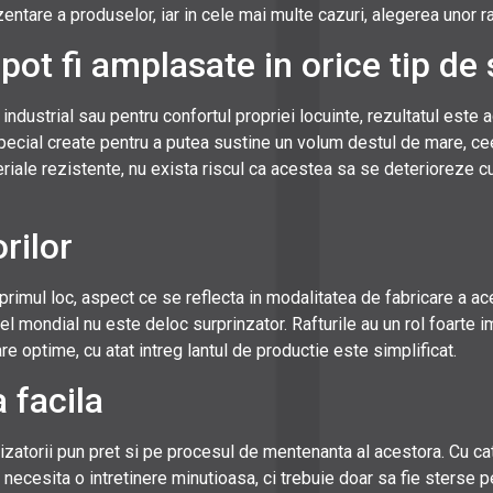
zentare a produselor, iar in cele mai multe cazuri, alegerea unor r
 pot fi amplasate in orice tip de
industrial sau pentru confortul propriei locuinte, rezultatul este a
special create pentru a putea sustine un volum destul de mare, ceea
riale rezistente, nu exista riscul ca acestea sa se deterioreze cu
rilor
 primul loc, aspect ce se reflecta in modalitatea de fabricare a 
nivel mondial nu este deloc surprinzator. Rafturile au un rol foarte
re optime, cu atat intreg lantul de productie este simplificat.
 facila
lizatorii pun pret si pe procesul de mentenanta al acestora. Cu cat
necesita o intretinere minutioasa, ci trebuie doar sa fie sterse p