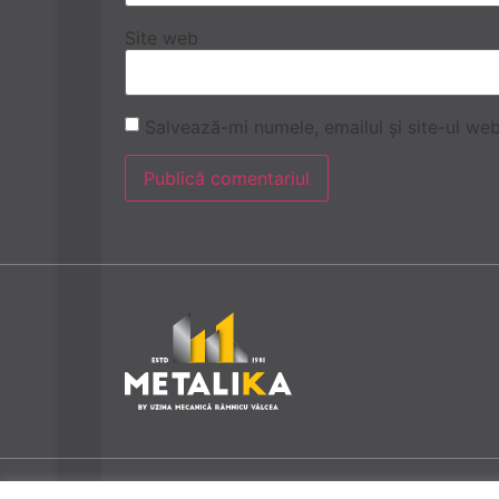
Site web
Salvează-mi numele, emailul și site-ul we