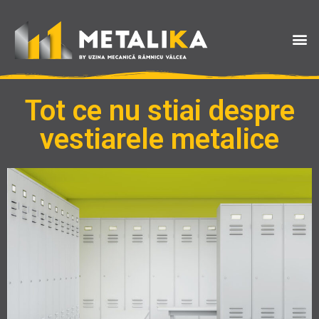
Tot ce nu stiai despre
vestiarele metalice