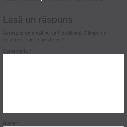
Lasă un răspuns
Adresa ta de email nu va fi publicată.
Câmpurile
obligatorii sunt marcate cu
*
Comentariu
*
Nume
*