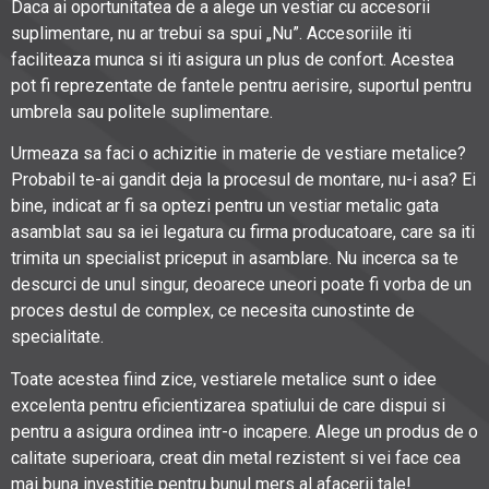
Daca ai oportunitatea de a alege un vestiar cu accesorii
suplimentare, nu ar trebui sa spui „Nu”. Accesoriile iti
faciliteaza munca si iti asigura un plus de confort. Acestea
pot fi reprezentate de fantele pentru aerisire, suportul pentru
umbrela sau politele suplimentare.
Urmeaza sa faci o achizitie in materie de vestiare metalice?
Probabil te-ai gandit deja la procesul de montare, nu-i asa? Ei
bine, indicat ar fi sa optezi pentru un vestiar metalic gata
asamblat sau sa iei legatura cu firma producatoare, care sa iti
trimita un specialist priceput in asamblare. Nu incerca sa te
descurci de unul singur, deoarece uneori poate fi vorba de un
proces destul de complex, ce necesita cunostinte de
specialitate.
Toate acestea fiind zice, vestiarele metalice sunt o idee
excelenta pentru eficientizarea spatiului de care dispui si
pentru a asigura ordinea intr-o incapere. Alege un produs de o
calitate superioara, creat din metal rezistent si vei face cea
mai buna investitie pentru bunul mers al afacerii tale!