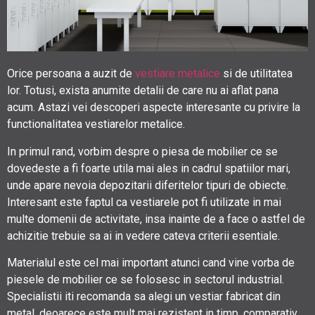
Orice persoana a auzit de
vestiare metalice
si de utilitatea
lor. Totusi, exista anumite detalii de care nu ai aflat pana
acum. Astazi vei descoperi aspecte interesante cu privire la
functionalitatea vestiarelor metalice.
In primul rand, vorbim despre o piesa de mobilier ce se
dovedeste a fi foarte utila mai ales in cadrul spatiilor mari,
unde apare nevoia depozitarii diferitelor tipuri de obiecte.
Interesant este faptul ca vestiarele pot fi utilizate in mai
multe domenii de activitate, insa inainte de a face o astfel de
achizitie trebuie sa ai in vedere cateva criterii esentiale.
Materialul este cel mai important atunci cand vine vorba de
piesele de mobilier ce se folosesc in sectorul industrial.
Specialistii iti recomanda sa alegi un vestiar fabricat din
metal, deoarece este mult mai rezistent in timp, comparativ